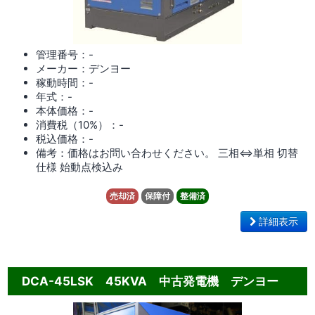
管理番号：-
メーカー：デンヨー
稼動時間：-
年式：-
本体価格：-
消費税（10%）：-
税込価格：-
備考：価格はお問い合わせください。 三相⇔単相 切替
仕様 始動点検込み
売却済
保障付
整備済
詳細表示
DCA-45LSK 45KVA 中古発電機 デンヨー