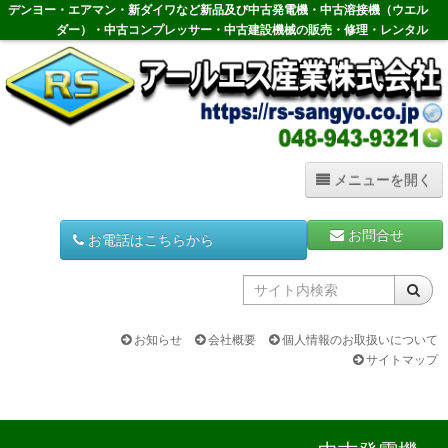
コ
デンヨー・エアマン・新ダイワなど新品及び中古発電機・中古溶接機（ウエル
ン
ダー）・中古コンプレッサー・中古建設機械の販売・修理・レンタル
テ
ン
ツ
へ
ス
キ
ッ
メニューを開く
プ
ホーム
お問合せ
お電話はこちらから
HOME
中古発電機
Generator
お知らせ
会社概要
個人情報のお取扱いについて
サイトマップ
中古溶接機
Welder
中古コンプレッサー
Compressor