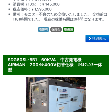
消費税（10%）：¥ 145,000
税込価格：¥ 1,595,000
備考：モニター不良のため交換いたしました。 交換前は
1181時間でした。 現在の稼働時間は0時間になります。
在庫有
保障付
整備済
詳細表示
SDG60SL-5B1 60KVA 中古発電機
AIRMAN 200⇔400V切替仕様 ｵｲﾙﾌｪﾝｽ一体
型