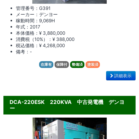
管理番号：G391
メーカー：デンヨー
稼動時間：9,069
H
年式：2017
本体価格：¥ 3,880,000
消費税（10%）：¥ 388,000
税込価格：¥ 4,268,000
備考：-
在庫有
保障付
整備済
塗装済
詳細表示
DCA-220ESK 220KVA 中古発電機 デンヨ
ー