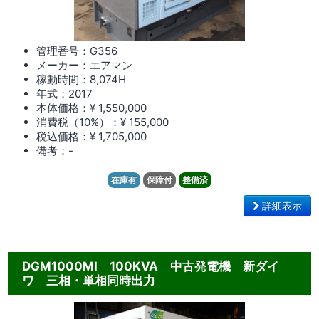
管理番号：G356
メーカー：エアマン
稼動時間：8,074
H
年式：2017
本体価格：¥ 1,550,000
消費税（10%）：¥ 155,000
税込価格：¥ 1,705,000
備考：-
在庫有
保障付
整備済
詳細表示
DGM1000MI 100KVA 中古発電機 新ダイ
ワ 三相・単相同時出力