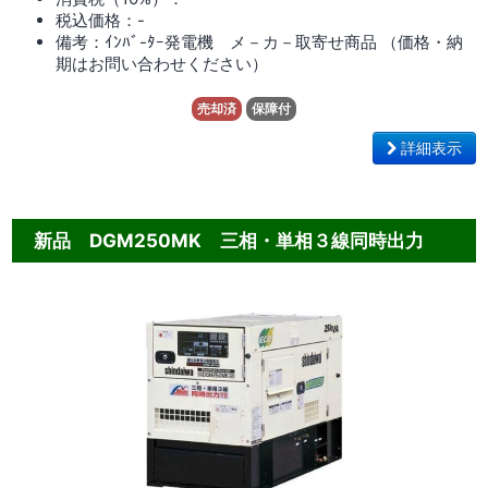
税込価格：-
備考：ｲﾝﾊﾞ-ﾀｰ発電機 メ－カ－取寄せ商品 （価格・納
期はお問い合わせください）
売却済
保障付
詳細表示
新品 DGM250MK 三相・単相３線同時出力