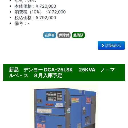
年式：2017
本体価格：¥ 720,000
消費税（10%）：¥ 72,000
税込価格：¥ 792,000
備考：-
在庫有
保障付
整備済
詳細表示
新品 デンヨー DCA-25LSK 25KVA ノ－マ
ルベ－ス ８月入庫予定