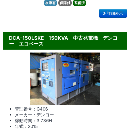
在庫有
保障付
整備済
詳細表示
DCA-150LSKE 150KVA 中古発電機 デンヨ
ー エコベース
管理番号：G406
メーカー：デンヨー
稼動時間：3,736
H
年式：2015