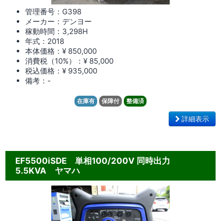
管理番号：G398
メーカー：デンヨー
稼動時間：3,298
H
年式：2018
本体価格：¥ 850,000
消費税（10%）：¥ 85,000
税込価格：¥ 935,000
備考：-
在庫有
保障付
整備済
詳細表示
EF5500iSDE 単相100/200V 同時出力
5.5KVA ヤマハ