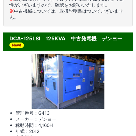
性がございますので、確認をお願いいたします。
※
中古機械については、取扱説明書はついてございませ
ん。
DCA-125LSI 125KVA 中古発電機 デンヨー
New!
管理番号：G413
メーカー：デンヨー
稼動時間：4,160
H
年式：2012