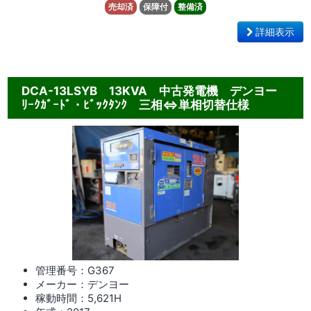
売却済
保障付
整備済
詳細表示
DCA-13LSYB 13KVA 中古発電機 デンヨー
ﾘｰｸｶﾞｰﾄﾞ・ﾋﾞｯｸﾀﾝｸ 三相⇔単相切替仕様
管理番号：G367
メーカー：デンヨー
稼動時間：5,621
H