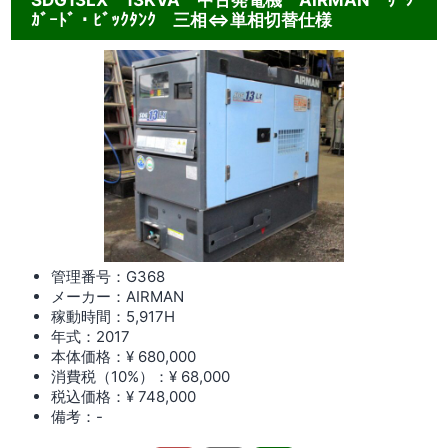
SDG13LX 13KVA 中古発電機 AIRMAN ﾘｰｸ
ｶﾞｰﾄﾞ・ﾋﾞｯｸﾀﾝｸ 三相⇔単相切替仕様
管理番号：G368
メーカー：AIRMAN
稼動時間：5,917
H
年式：2017
本体価格：¥ 680,000
消費税（10%）：¥ 68,000
税込価格：¥ 748,000
備考：-