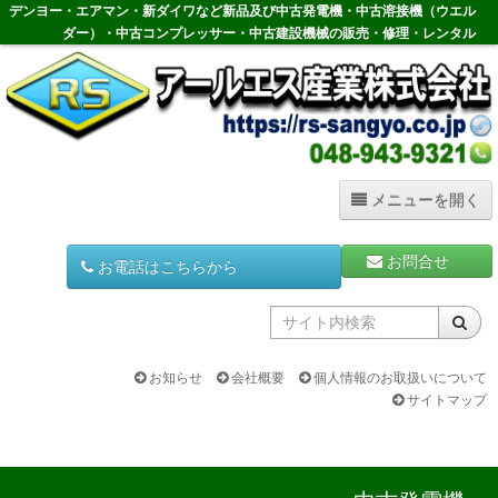
コ
デンヨー・エアマン・新ダイワなど新品及び中古発電機・中古溶接機（ウエル
ン
ダー）・中古コンプレッサー・中古建設機械の販売・修理・レンタル
テ
ン
ツ
へ
ス
キ
ッ
メニューを開く
プ
ホーム
お問合せ
お電話はこちらから
HOME
中古発電機
Generator
お知らせ
会社概要
個人情報のお取扱いについて
サイトマップ
中古溶接機
Welder
中古コンプレッサー
Compressor