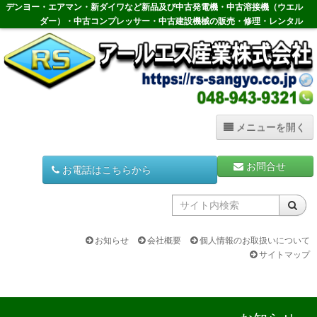
コ
デンヨー・エアマン・新ダイワなど新品及び中古発電機・中古溶接機（ウエル
ン
ダー）・中古コンプレッサー・中古建設機械の販売・修理・レンタル
テ
ン
ツ
へ
ス
キ
ッ
メニューを開く
プ
ホーム
お問合せ
お電話はこちらから
HOME
中古発電機
Generator
お知らせ
会社概要
個人情報のお取扱いについて
サイトマップ
中古溶接機
Welder
中古コンプレッサー
Compressor