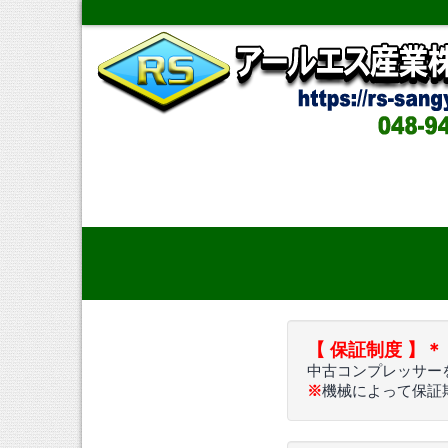
コ
ン
テ
ン
ツ
へ
ス
キ
ッ
プ
【 保証制度 】＊
中古コンプレッサー
※
機械によって保証