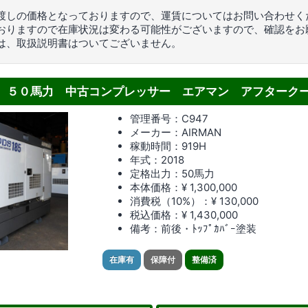
渡しの価格となっておりますので、運賃についてはお問い合わせく
おりますので在庫状況は変わる可能性がございますので、確認をお
は、取扱説明書はついてございません。
-7C5 ５０馬力 中古コンプレッサー エアマン アフターク
管理番号：C947
メーカー：AIRMAN
稼動時間：919
H
年式：2018
定格出力：50馬力
本体価格：¥ 1,300,000
消費税（10%）：¥ 130,000
税込価格：¥ 1,430,000
備考：前後・ﾄｯﾌﾟｶﾊﾞｰ塗装
在庫有
保障付
整備済