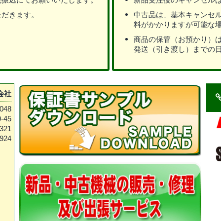
ただきます。
中古品は、基本キャンセ
料がかかりますが可能な
商品の保管（お預かり）
発送（引き渡し）までの
会社
048
-45
321
924