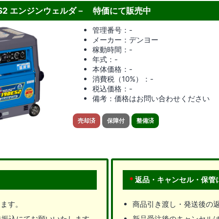
0ES2 エンジンウェルダ－ 特価にて販売中
管理番号：-
メーカー：デンヨー
稼動時間：-
年式：-
本体価格：-
消費税（10%）：-
税込価格：-
備考：価格はお問い合わせください
売却済
保障付
整備済
＊
返品・キャンセル・保管
きます。
商品引き渡し・発送後の
先振込にてお願いいたします。
新品受注後のキャンセル