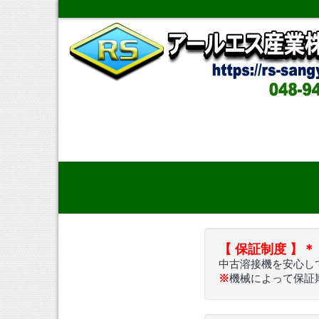
コ
ン
テ
ン
ツ
へ
ス
キ
ッ
プ
【 保証制度 】＊
中古溶接機を安心し
※
機械によって保証