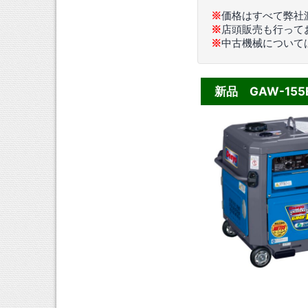
※
価格はすべて弊社
※
店頭販売も行って
※
中古機械について
新品 GAW-15