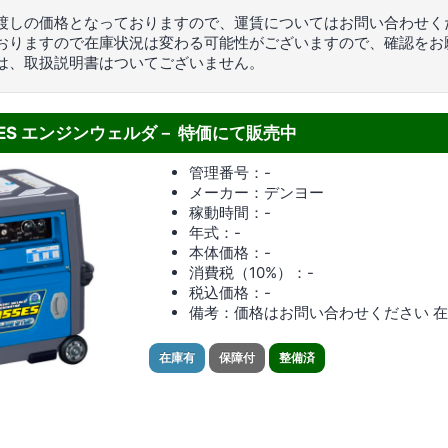
渡しの価格となっておりますので、運賃についてはお問い合わせく
おりますので在庫状況は変わる可能性がございますので、確認をお
は、取扱説明書はついてございません。
5ES エンジンウェルダ－ 特価にて販売中
管理番号：-
メーカー：デンヨー
稼動時間：-
年式：-
本体価格：-
消費税（10%）：-
税込価格：-
備考：価格はお問い合わせください 
在庫有
保障付
整備済