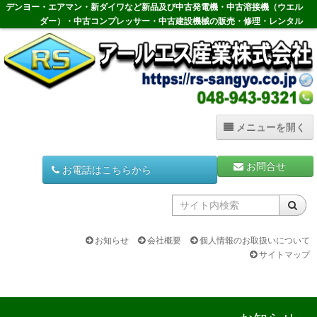
コ
デンヨー・エアマン・新ダイワなど新品及び中古発電機・中古溶接機（ウエル
ン
ダー）・中古コンプレッサー・中古建設機械の販売・修理・レンタル
テ
ン
ツ
へ
ス
キ
ッ
メニューを開く
プ
ホーム
お問合せ
お電話はこちらから
HOME
中古発電機
Generator
お知らせ
会社概要
個人情報のお取扱いについて
サイトマップ
中古溶接機
Welder
中古コンプレッサー
Compressor